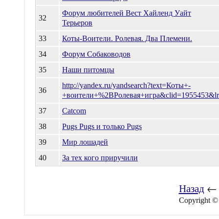
Форум любителей Вест Хайленд Уайт
32
Терьеров
33
Коты-Воители. Ролевая. Два Племени.
34
Форум Собаководов
35
Наши питомцы
http://yandex.ru/yandsearch?text=Коты+-
36
+воители+%2BРолевая+игра&clid=1955453&l
37
Catcom
38
Pugs Pugs и только Pugs
39
Мир лошадей
40
За тех кого приручили
Назад
←
Copyright ©