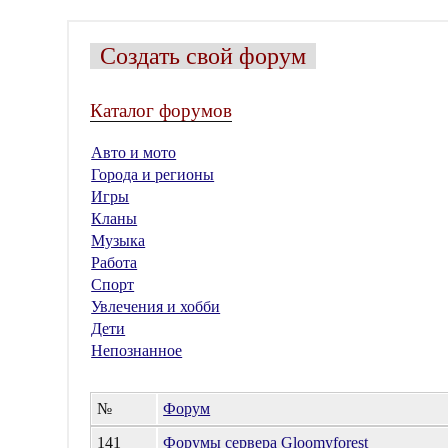
Создать свой форум
Каталог форумов
Авто и мото
Города и регионы
Игры
Кланы
Музыка
Работа
Спорт
Увлечения и хобби
Дети
Непознанное
№
Форум
141
Форумы сервера Gloomyforest