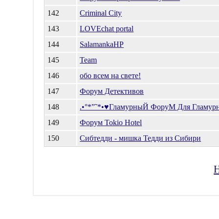
142
Criminal City
143
LOVEchat portal
144
SalamankaHP
145
Team
146
обо всем на свете!
147
Форум Детективов
148
.•°*”˜*•♥ГламурныЙ ФоруМ Для Гламурн
149
Форум Tokio Hotel
150
Сибтедди - мишка Тедди из Сибири
Н