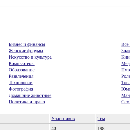
Бизнес и финансы
Всё 
Женские форумы
Знак
Искусство и культура
Кин
Компьютеры
Мед
Образование
Пут
Развлечения
Рол
Технологии
Тов
Фотография
Юм
Домашние животные
Ман
Политика и право
Сем
Участников
Тем
40
198