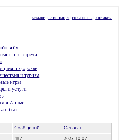
каталог
|
регистрация
|
соглашение
|
контакты
обо всём
омства и встречи
о
ицина и здоровье
ешествия и туризм
евые игры
ары и услуги
ор
га и Аниме
ья и быт
Сообщений
Основан
487
2022-10-07