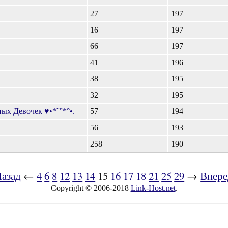
27
197
16
197
66
197
41
196
38
195
32
195
ых Девочек ♥•*˜”*°•.
57
194
56
193
258
190
азад
←
4
6
8
12
13
14
15
16
17
18
21
25
29
→
Впере
Copyright © 2006-2018
Link-Host.net
.