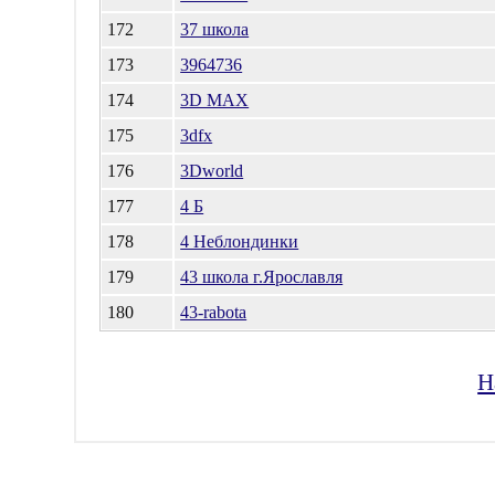
172
37 школа
173
3964736
174
3D MAX
175
3dfx
176
3Dworld
177
4 Б
178
4 Неблондинки
179
43 школа г.Ярославля
180
43-rabota
Н