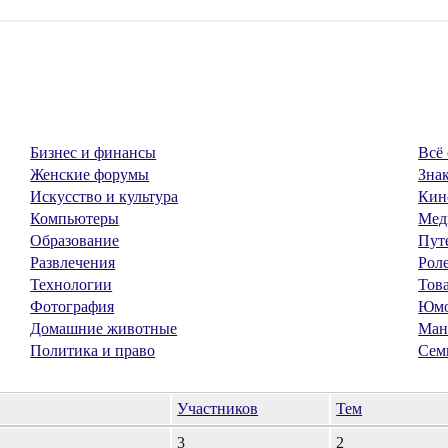
Бизнес и финансы
Всё 
Женские форумы
Знак
Искусство и культура
Кин
Компьютеры
Мед
Образование
Пут
Развлечения
Рол
Технологии
Тов
Фотография
Юм
Домашние животные
Ман
Политика и право
Сем
Участников
Тем
3
2