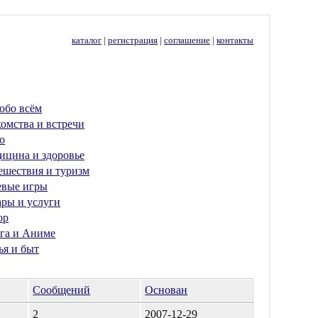
каталог
|
регистрация
|
соглашение
|
контакты
обо всём
омства и встречи
о
ицина и здоровье
ешествия и туризм
евые игры
ары и услуги
ор
га и Аниме
ья и быт
Сообщений
Основан
2
2007-12-29