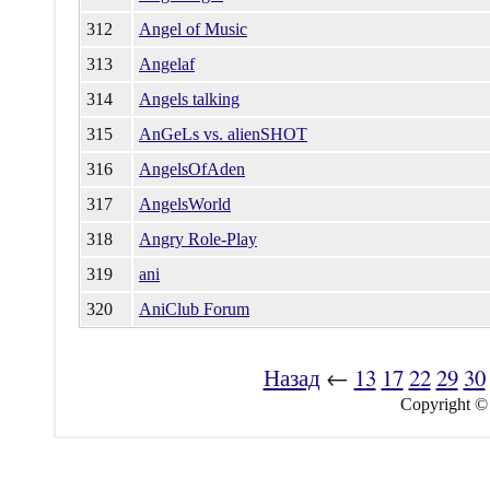
312
Angel of Music
313
Angelaf
314
Angels talking
315
AnGeLs vs. alienSHOT
316
AngelsOfAden
317
AngelsWorld
318
Angry Role-Play
319
ani
320
AniClub Forum
Назад
←
13
17
22
29
30
Copyright ©