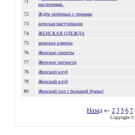
71
растениями.
72
Ждём любимых с тюрьмы
73
женская мастурбация
74
ЖЕНСКАЯ ОДЕЖДА
75
женские измены
76
Женские секреты
77
Женские хитрости
78
Женский клуб
79
Женский клуб
80
Женский пол с большой буквы!
Назад
←
2
3
5
6
7
Copyright ©