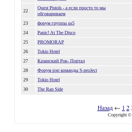
Quest Pistols - а если просто то мы
22
обговариваем
23
форум группы us5
24
Panic! At The Disco
25
PROMORAP
26
Tokio Hotel
27
Казанский Рок- Портал
28
Форум рэп команды S-proJect
29
Tokio Hotel
30
The Rap Side
Назад
←
1
2
Copyright ©