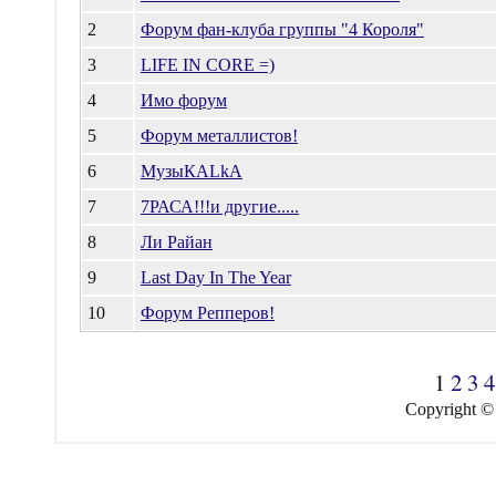
2
Форум фан-клуба группы "4 Короля"
3
LIFE IN CORE =)
4
Имо форум
5
Форум металлистов!
6
МузыКАLkA
7
7РАСА!!!и другие.....
8
Ли Райан
9
Last Day In The Year
10
Форум Репперов!
1
2
3
4
Copyright ©